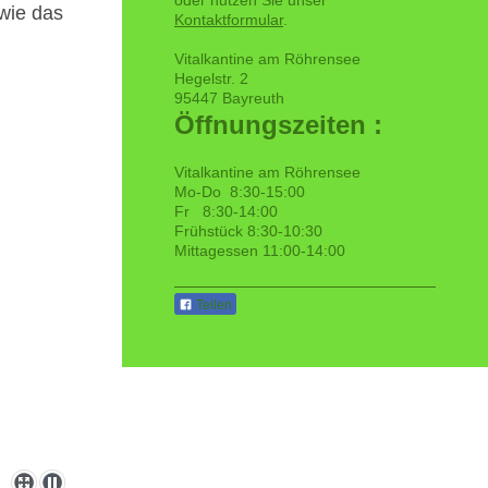
owie das
Kontaktformular
.
Vitalkantine am Röhrensee
Hegelstr. 2
95447 Bayreuth
Öffnungszeiten :
Vitalkantine am Röhrensee
Mo-Do 8:30-15:00
Fr 8:30-14:00
Frühstück 8:30-10:30
Mittagessen 11:00-14:00
Teilen