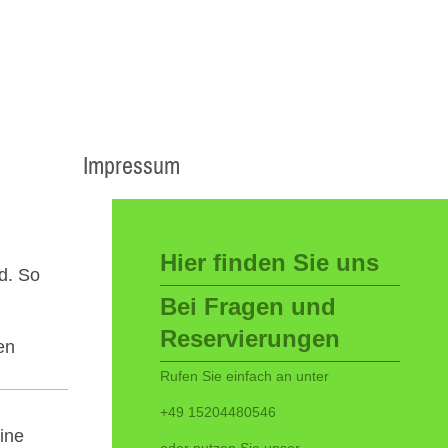
Impressum
Hier finden Sie uns
d. So
Bei Fragen und
Reservierungen
en
Rufen Sie einfach an unter
+49 15204480546
ine
oder nutzen Sie unser